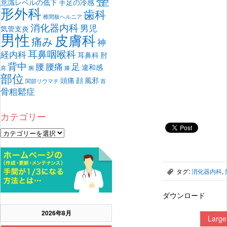
意識レベルの低下
手足の冷感
形外科
歯科
椎間板ヘルニア
消化器内科
男児
気管支炎
男性
皮膚科
痛み
神
耳鼻咽喉科
経内科
耳鼻科
肘
背中
腰
腰痛
足
違和感
肩
腕
膝
部位
頭痛
顔
風邪
関節リウマチ
首
骨粗鬆症
カテゴリー
タグ:
消化器内科
,
,
ダウンロード
2026年8月
Larg