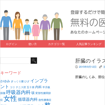
ログイン
使い方
カテゴリ一覧
人気記事ランキング
肝臓のイラ
2015年9月12日
P
K
キーワード
肝臓のしくみ、部位
インプラ
かゆみ
ぎっくり腰
ひざ
ント
内科
コリ
テニス肘
五十肩
半月板
呼吸器内科
咳
損傷
変形性膝関節
女性
循環器内科
症
急性腰痛症
整