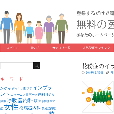
ログイン
使い方
カテゴリ一覧
人気記事ランキング
花粉症のイ
2015年9月5日
耳
P
K
キーワード
インプラ
かゆみ
ぎっくり腰
ひざ
ント
内科
コリ
テニス肘
五十肩
半月板
呼吸器内科
咳
損傷
変形性膝関節
女性
循環器内科
症
急性腰痛症
整