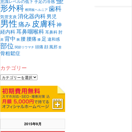
意識レベルの低下
手足の冷感
形外科
歯科
椎間板ヘルニア
消化器内科
男児
気管支炎
男性
皮膚科
痛み
神
耳鼻咽喉科
経内科
耳鼻科
肘
背中
腰
腰痛
足
違和感
肩
腕
膝
部位
頭痛
顔
風邪
関節リウマチ
首
骨粗鬆症
カテゴリー
2015年9月