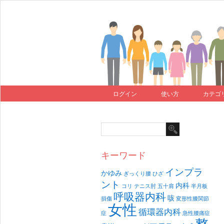
ログイン
使い方
カテゴ
キーワード
インプラ
かゆみ
ぎっくり腰
ひざ
ント
内科
コリ
テニス肘
五十肩
半月板
呼吸器内科
咳
損傷
変形性膝関節
女性
循環器内科
症
急性腰痛症
整