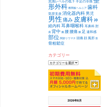
意識レベルの低下
手足の冷感
形外科
歯科
椎間板ヘルニア
消化器内科
男児
気管支炎
男性
皮膚科
痛み
神
耳鼻咽喉科
経内科
耳鼻科
肘
背中
腰
腰痛
足
違和感
肩
腕
膝
部位
頭痛
顔
風邪
関節リウマチ
首
骨粗鬆症
カテゴリー
2026年8月