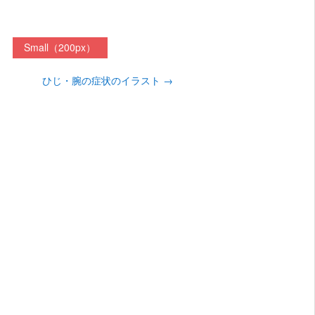
Small（200px）
ひじ・腕の症状のイラスト
→