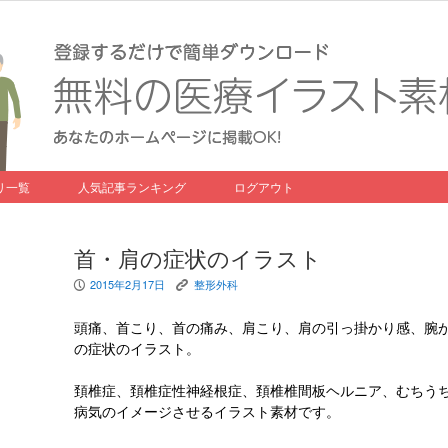
リ一覧
人気記事ランキング
ログアウト
首・肩の症状のイラスト
2015年2月17日
整形外科
P
K
頭痛、首こり、首の痛み、肩こり、肩の引っ掛かり感、腕
の症状のイラスト。
頚椎症、頚椎症性神経根症、頚椎椎間板ヘルニア、むちう
病気のイメージさせるイラスト素材です。