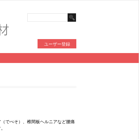
ユーザー登録
ア（でべそ）、椎間板ヘルニアなど腰痛
す。