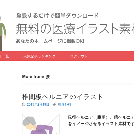
リ一覧
人気記事ランキング
ログアウト
More from: 腰
椎間板ヘルニアのイラスト
2015年2月19日
整形外科
P
K
鼠径ヘルニア（脱腸）、臍ヘルニ
をイメージさせるイラスト素材で