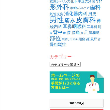
意識レベルの低下
手足の冷感
形外科
歯科
椎間板ヘルニア
消化器内科
男児
気管支炎
男性
皮膚科
痛み
神
耳鼻咽喉科
経内科
耳鼻科
肘
背中
腰
腰痛
足
違和感
肩
腕
膝
部位
頭痛
顔
風邪
関節リウマチ
首
骨粗鬆症
カテゴリー
2026年8月