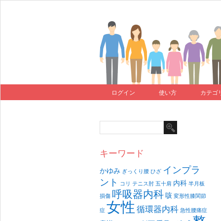
ログイン
使い方
カテゴ
キーワード
インプラ
かゆみ
ぎっくり腰
ひざ
ント
内科
コリ
テニス肘
五十肩
半月板
呼吸器内科
咳
損傷
変形性膝関節
女性
循環器内科
症
急性腰痛症
整