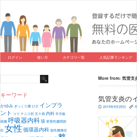
ログイン
使い方
カテゴリ一覧
人気記事ランキング
More from: 気管支
キーワード
気管支炎の
インプラ
かゆみ
ぎっくり腰
ひざ
2015年9月25日
P
K
ント
内科
コリ
テニス肘
五十肩
半月板
呼吸器内科
咳
損傷
変形性膝関節
女性
循環器内科
症
急性腰痛症
整