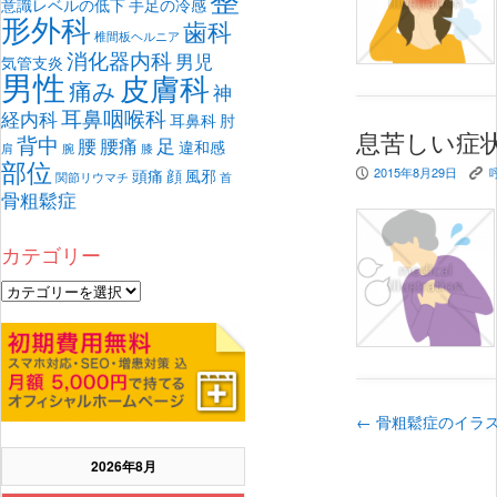
意識レベルの低下
手足の冷感
形外科
歯科
椎間板ヘルニア
消化器内科
男児
気管支炎
男性
皮膚科
痛み
神
耳鼻咽喉科
経内科
耳鼻科
肘
息苦しい症
背中
腰
腰痛
足
違和感
肩
腕
膝
部位
2015年8月29日
頭痛
顔
風邪
P
K
関節リウマチ
首
骨粗鬆症
カテゴリー
←
骨粗鬆症のイラス
2026年8月