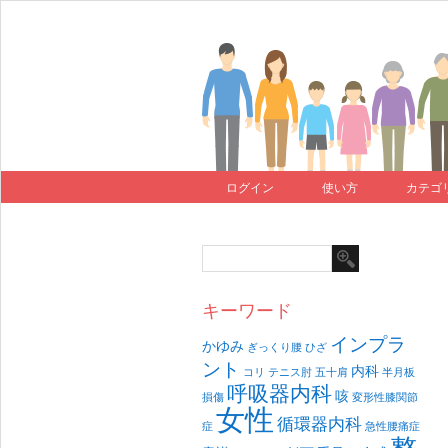
ログイン
使い方
カテゴ
キーワード
インプラ
かゆみ
ぎっくり腰
ひざ
ント
内科
コリ
テニス肘
五十肩
半月板
呼吸器内科
咳
損傷
変形性膝関節
女性
循環器内科
症
急性腰痛症
整