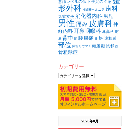
意識レベルの低下
手足の冷感
形外科
歯科
椎間板ヘルニア
消化器内科
男児
気管支炎
男性
皮膚科
痛み
神
耳鼻咽喉科
経内科
耳鼻科
肘
背中
腰
腰痛
足
違和感
肩
腕
膝
部位
頭痛
顔
風邪
関節リウマチ
首
骨粗鬆症
カテゴリー
2026年8月