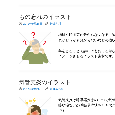
もの忘れのイラスト
2015年9月28日
神経内科
P
K
場所や時間等が分からなくなる、
れかどうかも分からないなどの症
年をとることで誰にでもおこる単
イメージさせるイラスト素材です
気管支炎のイラスト
2015年9月25日
呼吸器内科
P
K
気管支炎は呼吸器疾患の一つで気
咳や痰などの呼吸器症状を引きお
です。