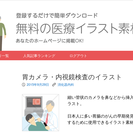
リ一覧
人気記事ランキング
ログアウト
胃カメラ・内視鏡検査のイラスト
2015年9月29日
消化器内科
P
K
細い管状のカメラを鼻などから挿
ラスト。
日本人に多い胃腸のがんの早期発
するために使用できるイラスト素