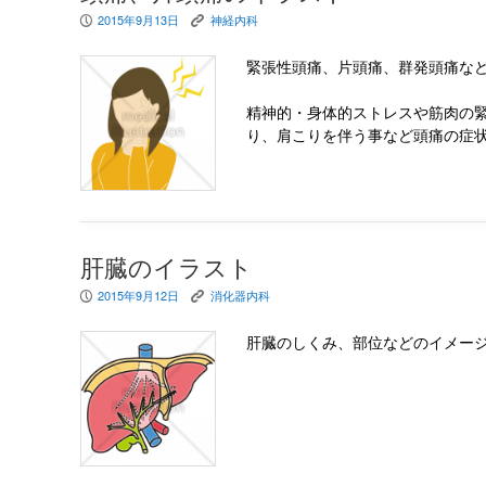
2015年9月13日
神経内科
P
K
緊張性頭痛、片頭痛、群発頭痛な
精神的・身体的ストレスや筋肉の
り、肩こりを伴う事など頭痛の症
肝臓のイラスト
2015年9月12日
消化器内科
P
K
肝臓のしくみ、部位などのイメー