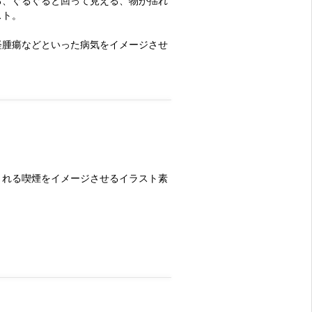
る、ぐるぐると回って見える、物が揺れ
スト。
経腫瘍などといった病気をイメージさせ
される喫煙をイメージさせるイラスト素