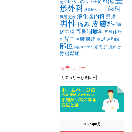
意識レベルの低下
手足の冷感
形外科
歯科
椎間板ヘルニア
消化器内科
男児
気管支炎
男性
皮膚科
痛み
神
耳鼻咽喉科
経内科
耳鼻科
肘
背中
腰
腰痛
足
違和感
肩
腕
膝
部位
頭痛
顔
風邪
関節リウマチ
首
骨粗鬆症
カテゴリー
2026年8月