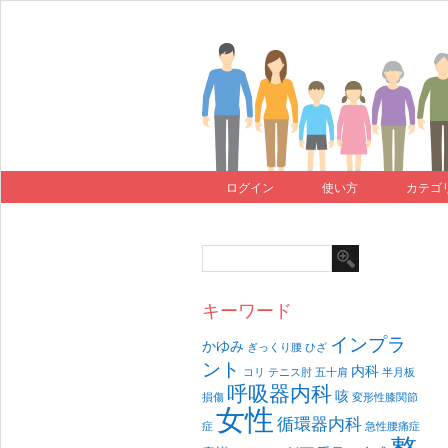
ログイン
使い方
カテゴ
キーワード
インプラ
かゆみ
ぎっくり腰
ひざ
ント
内科
コリ
テニス肘
五十肩
半月板
呼吸器内科
咳
損傷
変形性膝関節
女性
循環器内科
症
急性腰痛症
整